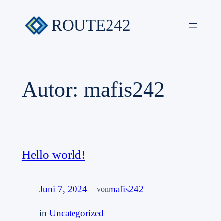
Zum
ROUTE242
Inhalt
springen
Autor:
mafis242
Hello world!
Juni 7, 2024
—
mafis242
von
in
Uncategorized